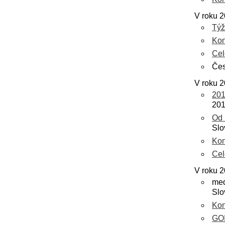
V roku 2
Týž
Kon
Cel
Čes
V roku 2
20
20
Od 
Slo
Kon
Cel
V roku 2
me
Slo
Kon
GO