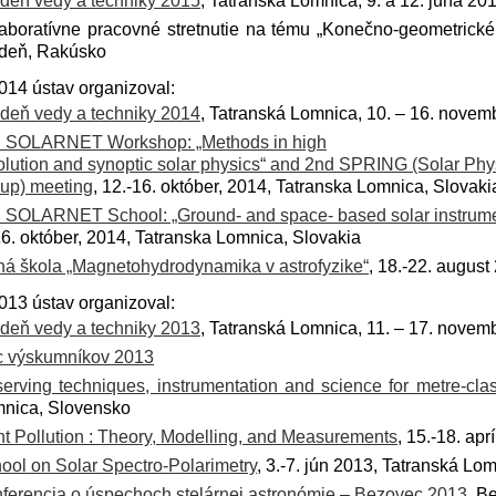
deň vedy a techniky 2015
, Tatranská Lomnica, 9. a 12. júna 20
aboratívne pracovné stretnutie na tému „Konečno-geometrické a
deň, Rakúsko
014 ústav organizoval:
deň vedy a techniky 2014
, Tatranská Lomnica, 10. – 16. novem
 SOLARNET Workshop: „Methods in high
olution and synoptic solar physics“ and 2nd SPRING (Solar Ph
up) meeting
, 12.-16. október, 2014, Tatranska Lomnica, Slovaki
 SOLARNET School: „Ground- and space- based solar instrume
16. október, 2014, Tatranska Lomnica, Slovakia
ná škola „Magnetohydrodynamika v astrofyzike“
, 18.-22. augus
013 ústav organizoval:
deň vedy a techniky 2013
, Tatranská Lomnica, 11. – 17. novem
 výskumníkov 2013
erving techniques, instrumentation and science for metre-cl
nica, Slovensko
ht Pollution : Theory, Modelling, and Measurements
, 15.-18. ap
ool on Solar Spectro-Polarimetry
, 3.-7. jún 2013, Tatranská Lo
ferencia o úspechoch stelárnej astronómie – Bezovec 2013
, B