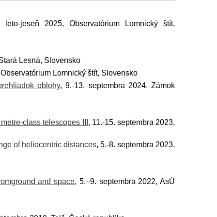
Zmluvy,
zákazky
, leto-jeseň 2025, Observatórium Lomnický štít,
ťou
, Stará Lesná, Slovensko
, Observatórium Lomnický štít, Slovensko
rehliadok oblohy
, 9.-13. septembra 2024, Zámok
začné
metre-class telescopes III
, 11.-15. septembra 2023,
nge of heliocentric distances
, 5.-8. septembra 2023,
fromground and space
, 5.–9. septembra 2022, AsÚ