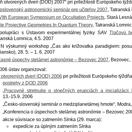
ň otvorených dverí (DOD) 2007“ pri príležitosti Európskeho týž
oslovenský astronomický seminár pre učiteľov 2007
, Tatranská
Ith European Symposium on Occultation Projects
, Stará Lesná
ite Projective Geometries In Quantum Theory
, Tatranská Lomnica
polupráci s Ústavom experimentálnej fyziky SAV
Tlačovú b
ranská Lomnica, 4.5. 2007
N výskumný workshop „Čas ako križovatka paradigiem: posun
liansko), 28. 5. – 1. 6. 2007
asné úspechy stelárnej astronómie – Bezovec 2007
, Bezovec, 
006 ústav organizoval:
 otvorených dverí (DOD) 2006
pri príležitosti Európskeho týždň
postrehy z DOD 2006
„Pracovné stretnutie o slnečných erupciách a inicializáci
13.-15.9. 2006
„Česko-slovenský seminár o medziplanetárnej hmote“, Modra,
„Konferencia o úspechoch stelárnej astronómie – Bezovec 200
akcie súvisiace so zatmením Slnka (29. marca):
expedície za úplným zatmením Slnka