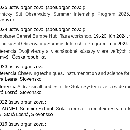
pre
školy
025 ústav organizoval (spoluorganizoval):
Vedecká
Zoznam
rada
nicky Stit Observatory Summer Internship Program 2025
publikácií
Styk
vensko
s
Knižnica
Meteorické
024 ústav organizoval (spoluorganizoval):
verejnos
dátové
oplanet Central Europe Hub: Tatra workshop
, 19.-20. jún 2024
a
Národný
centrum
médiami
nicky Stit Observatory Summer Internship Program
, Leto 2024
komitét
pre
ferencia
Dvojhviezdy a viacnásobné sústavy v ére veľkých p
Populari
IAU
omyšl, Česká republika
projekty
023 ústav organizoval:
História
ferencia
Observing techniques, instrumentation and science for 
rá Lesná, Slovensko
Dr.
ferencia
Active small bodies in the Solar System over a wide ra
Bečvář
rá Lesná, Slovensko
–
zakladateľ
022 ústav organizoval:
AsÚ
LARNET Summer School:
Solar corona – complex research 
, Stará Lesná, Slovensko
019 ústav organizoval: