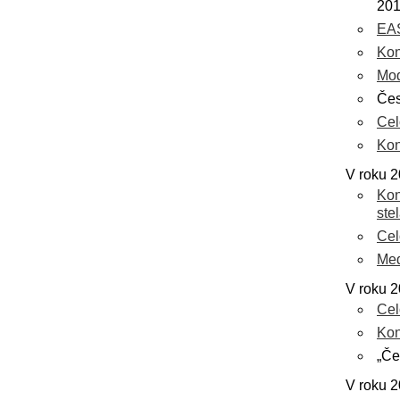
20
EAS
Kon
Mod
Čes
Cel
Kon
V roku 2
Kon
ste
Cel
Med
V roku 2
Cel
Kon
„Če
V roku 2