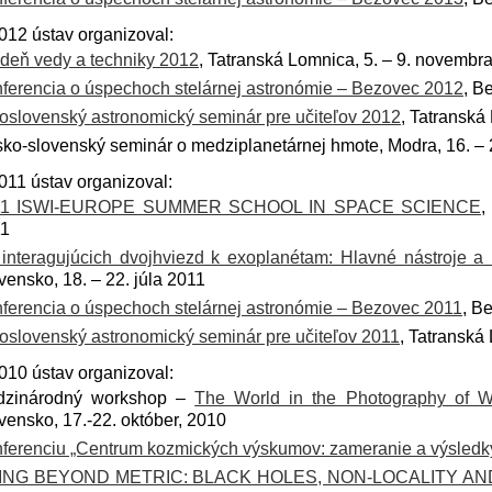
012 ústav organizoval:
deň vedy a techniky 2012
, Tatranská Lomnica, 5. – 9. novembr
ferencia o úspechoch stelárnej astronómie – Bezovec 2012
, B
oslovenský astronomický seminár pre učiteľov 2012
, Tatranská
ko-slovenský seminár o medziplanetárnej hmote, Modra, 16. – 2
011 ústav organizoval:
11 ISWI-EUROPE SUMMER SCHOOL IN SPACE SCIENCE
,
11
interagujúcich dvojhviezd k exoplanétam: Hlavné nástroje 
vensko, 18. – 22. júla 2011
ferencia o úspechoch stelárnej astronómie – Bezovec 2011
, B
oslovenský astronomický seminár pre učiteľov 2011
, Tatranská 
010 ústav organizoval:
dzinárodný workshop –
The World in the Photography of W
vensko, 17.-22. október, 2010
ferenciu „Centrum kozmických výskumov: zameranie a výsledk
ING BEYOND METRIC: BLACK HOLES, NON-LOCALITY AN