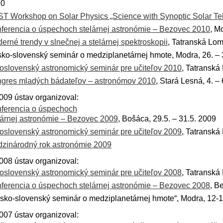
10
T Workshop on Solar Physics „Science with Synoptic Solar Te
ferencia o úspechoch stelárnej astronómie – Bezovec 2010
, M
erné trendy v slnečnej a stelárnej spektroskopii
, Tatranská Lom
ko-slovenský seminár o medziplanetárnej hmote, Modra, 26. – 3
oslovenský astronomický seminár pre učiteľov 2010
, Tatranská
gres mladých bádateľov – astronómov 2010
, Stará Lesná, 4. –
009 ústav organizoval:
ferencia o úspechoch
lárnej astronómie – Bezovec 2009
, Bošáca, 29.5. – 31.5. 2009
oslovenský astronomický seminár pre učiteľov 2009
, Tatranská
zinárodný rok astronómie 2009
008 ústav organizoval:
oslovenský astronomický seminár pre učiteľov 2008
, Tatranská
ferencia o úspechoch stelárnej astronómie – Bezovec 2008
, B
sko-slovenský seminár o medziplanetárnej hmote“, Modra, 12-1
007 ústav organizoval: