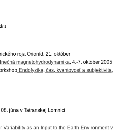
sku
rického roja Orioníd, 21. október
lnečná magnetohydrodynamika
, 4.-7. október 2005
workshop
Endofyzika, čas, kvantovosť a subjektivita
,
 08. júna v Tatranskej Lomnici
r Variability as an Input to the Earth Environment
v