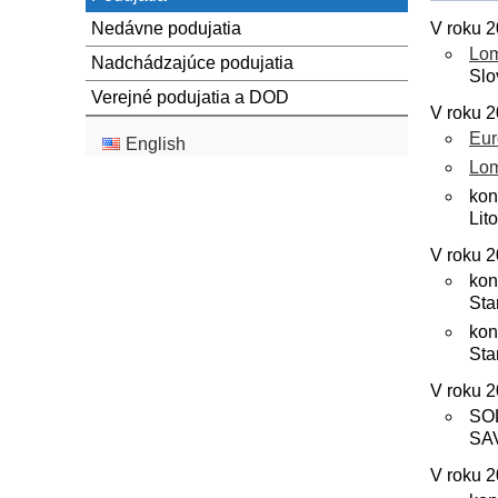
Nedávne podujatia
V roku 2
Lom
Nadchádzajúce podujatia
Slo
Verejné podujatia a DOD
V roku 2
Eur
English
Lom
kon
Lit
V roku 2
kon
Sta
kon
Sta
V roku 2
SO
SAV
V roku 2