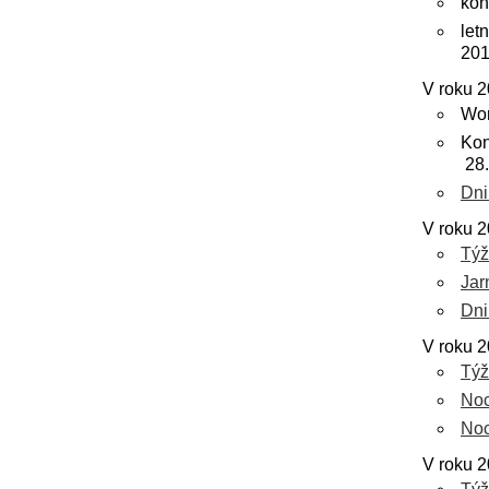
kon
le
201
V roku 2
Wor
Kon
28.
Dni
V roku 2
Týž
Jar
Dni
V roku 2
Týž
Noc
Noc
V roku 2