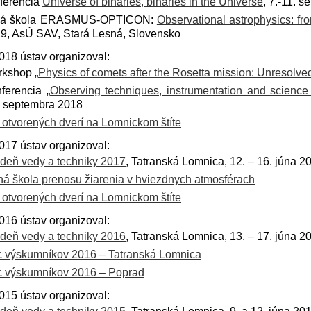
ferencia
Universe of binaries, binaries in the Universe
, 7.-11. 
tná škola ERASMUS-OPTICON:
Observational astrophysics: f
9, AsÚ SAV, Stará Lesná, Slovensko
018 ústav organizoval:
kshop „
Physics of comets after the Rosetta mission: Unresolv
ferencia „
Observing techniques, instrumentation and science 
 septembra 2018
 otvorených dverí na Lomnickom štíte
017 ústav organizoval:
deň vedy a techniky 2017
, Tatranská Lomnica, 12. – 16. júna 2
ná škola prenosu žiarenia v hviezdnych atmosférach
 otvorených dverí na Lomnickom štíte
016 ústav organizoval:
deň vedy a techniky 2016
, Tatranská Lomnica, 13. – 17. júna 2
 výskumníkov 2016 – Tatranská Lomnica
 výskumníkov 2016 – Poprad
015 ústav organizoval: