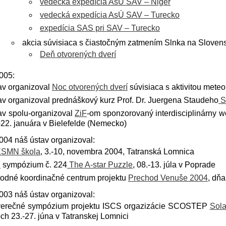
vedecká expedícia AsÚ SAV – Niger
vedecká expedícia AsÚ SAV – Turecko
expedícia SAS pri SAV – Turecko
akcia súvisiaca s čiastočným zatmením Slnka na Sloven
Deň otvorených dverí
005:
av organizoval
Noc otvorených dverí
súvisiaca s aktivitou meteo
av organizoval prednáškový kurz Prof. Dr. Juergena Staudeho
S
av spolu-organizoval
ZiF
-om sponzorovaný interdisciplinárny 
-22. januára v Bielefelde (Nemecko)
004 náš ústav organizoval:
ESMN škola
, 3.-10, novembra 2004, Tatranská Lomnica
U
sympózium č. 224
The A-star Puzzle
, 08.-13. júla v Poprade
odné koordinačné centrum projektu
Prechod Venuše 2004
, dňa
003 náš ústav organizoval:
erečné sympózium projektu ISCS orgazizácie SCOSTEP
Sola
ch 23.-27. júna v Tatranskej Lomnici