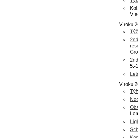
Týž
Kol
Vie
V roku 2
Týž
2nd
res
Gro
2nd
5.-
Let
V roku 2
Týž
Noc
Obs
Lom
Lig
Sch
Kon