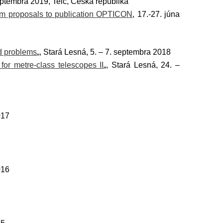
septembra 2019, Telč, Česká republika
rom proposals to publication OPTICON
, 17.-27. júna
ed problems
„, Stará Lesná, 5. – 7. septembra 2018
for metre-class telescopes II
„, Stará Lesná, 24. –
017
016