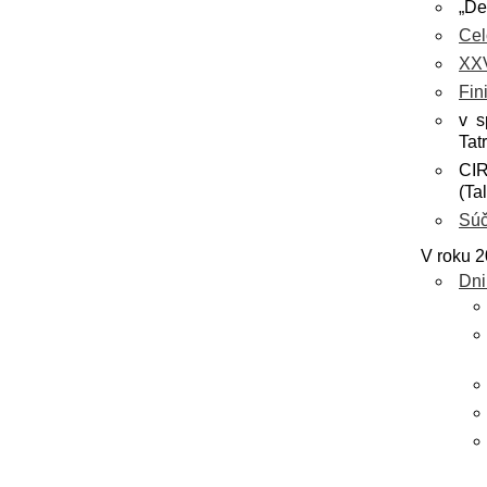
„De
Cel
XXV
Fin
v s
Tat
CIR
(Ta
Súč
V roku 2
Dni