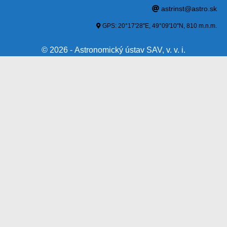
astrinst@astro.sk
GPS: 20°17'28"E, 49°09'10"N, 810 m.n.m.
© 2026 - Astronomický ústav SAV, v. v. i.