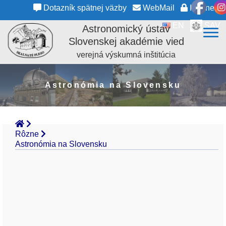
Dotazník spätnej väzby
WebMail
Intranet
EN
SAV
Astronomický ústav
Slovenskej akadémie vied
verejná výskumná inštitúcia
Astronómia na Slovensku
Rôzne
Astronómia na Slovensku