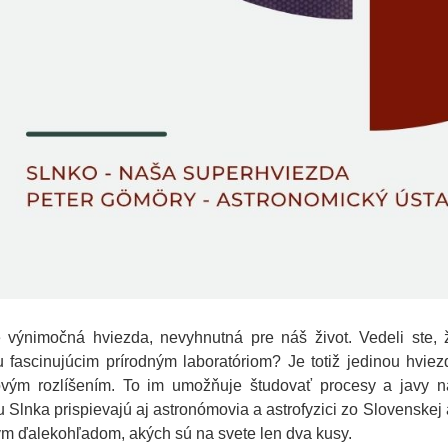
e výnimočná hviezda, nevyhnutná pre náš život. Vedeli ste, 
u fascinujúcim prírodným laboratóriom? Je totiž jedinou hvi
rovým rozlíšením. To im umožňuje študovať procesy a javy 
 Slnka prispievajú aj astronómovia a astrofyzici zo Slovenske
m ďalekohľadom, akých sú na svete len dva kusy.