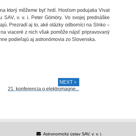
 na ktorý môžeme byť hrdí. Hosťom podujatia Vivat
u SAV, v. v. i. Peter Gömöry. Vo svojej prednáške
ajú. Prezradí aj to, aké otázky odborníci na Slnko –
 na viaceré z nich však pomôže nájsť pripravovaný
mne podieľajú aj astronómovia zo Slovenska.
NEXT
21. konferencia o elektromagne...
Astronomický ústav SAV, v. v. i.