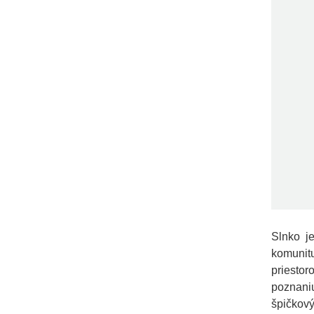
Slnko j
komunit
priesto
poznaniu
špičkový