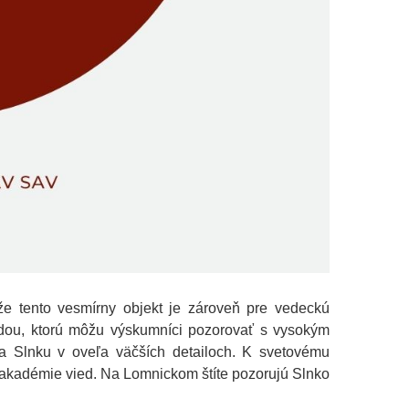
že tento vesmírny objekt je zároveň pre vedeckú
ezdou, ktorú môžu výskumníci pozorovať s vysokým
na Slnku v oveľa väčších detailoch. K svetovému
j akadémie vied. Na Lomnickom štíte pozorujú Slnko