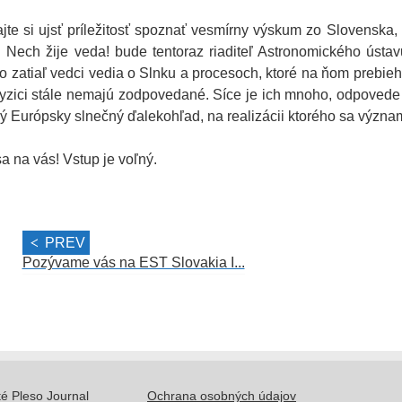
te si ujsť príležitosť spoznať vesmírny výskum zo Slovenska,
! Nech žije veda! bude tentoraz riaditeľ Astronomického ústav
čo zatiaľ vedci vedia o Slnku a procesoch, ktoré na ňom prebieh
fyzici stále nemajú zodpovedané. Síce je ich mnoho, odpovede
ý Európsky slnečný ďalekohľad, na realizácii ktorého sa význa
a na vás! Vstup je voľný.
PREV
Pozývame vás na EST Slovakia I...
té Pleso Journal
Ochrana osobných údajov