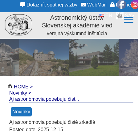
Dotazník spätnej väzby
WebMail
Intranet
EN
SAV
Astronomický ústav
Slovenskej akadémie vied
verejná výskumná inštitúcia
HOME
>
Novinky
>
Aj astronómovia potrebujú čist...
Novinky
Aj astronómovia potrebujú čisté zrkadlá
Posted date:
2025-12-15