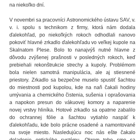
na niekoľko dní.
V novembri sa pracovníci Astronomického ústavu SAV, v.
v. i. spolu s technikom z firmy, ktorá nám dodala
ďalekohľad, po niekoľkých rokoch odhodlali nanovo
pokoviť hlavné zrkadlo ďalekohľadu vo veľkej kupole na
Skalnatom Plese. Bolo to nanajvýš nutné hlavne z
dôvodu zvýšenej prašnosti v posledných rokoch, keď
prebiehali rekonštrukcie strechy a kupoly. Problémom
bola nielen samotná manipulácia, ale aj stiesnené
priestory. Zrkadlo sa bezpečne muselo spustiť šachtou
do miestnosti pod kupolou, kde na naň čakali hodiny
umývania a chemického čistenia, sušenia i oprašovania
a napokon presun do vákuovej komory a naparenie
novej vrstvy hliníka. Hotové zrkadlo sa opatrne zabalilo
do ochrannej fólie a šachtou vytiahlo naspäť k
ďalekohľadu, kde bolo prácne osadené a namontované
na svoje miesto. Nasledujúcu noc nás ešte čakalo
doladenie optického systému. Okrem toho sme sa