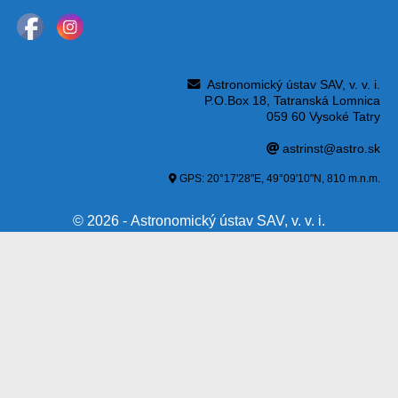
Astronomický ústav SAV, v. v. i.
P.O.Box 18, Tatranská Lomnica
059 60 Vysoké Tatry
astrinst@astro.sk
GPS: 20°17'28"E, 49°09'10"N, 810 m.n.m.
© 2026 - Astronomický ústav SAV, v. v. i.