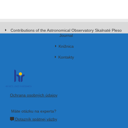
Contributions of the Astronomical Observatory Skalnaté Pleso
Journal
Knižnica
Kontakty
Ochrana osobných údajov
Máte otázku na experta?
Dotazník spätnej väzby