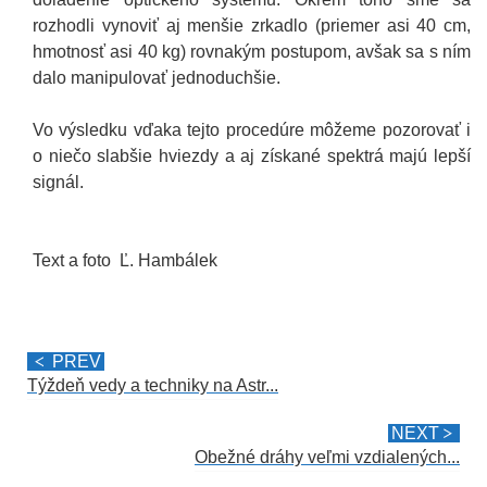
rozhodli vynoviť aj menšie zrkadlo (priemer asi 40 cm,
hmotnosť asi 40 kg) rovnakým postupom, avšak sa s ním
dalo manipulovať jednoduchšie.
Vo výsledku vďaka tejto procedúre môžeme pozorovať i
o niečo slabšie hviezdy a aj získané spektrá majú lepší
signál.
Text a foto Ľ. Hambálek
PREV
Týždeň vedy a techniky na Astr...
NEXT
Obežné dráhy veľmi vzdialených...